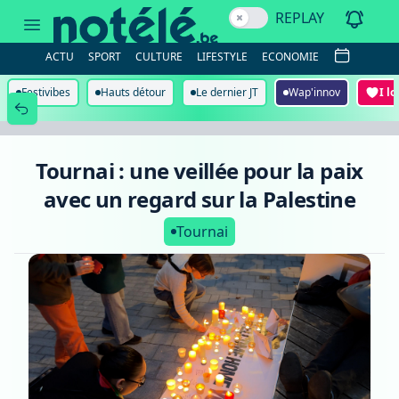
Tournai
REPLAY
:
une
veillée
ACTU
SPORT
CULTURE
LIFESTYLE
ECONOMIE
pour
la
paix
Festivibes
Hauts détour
Le dernier JT
Wap'innov
I l
avec
un
regard
sur
la
Tournai : une veillée pour la paix
Palestine
avec un regard sur la Palestine
Tournai