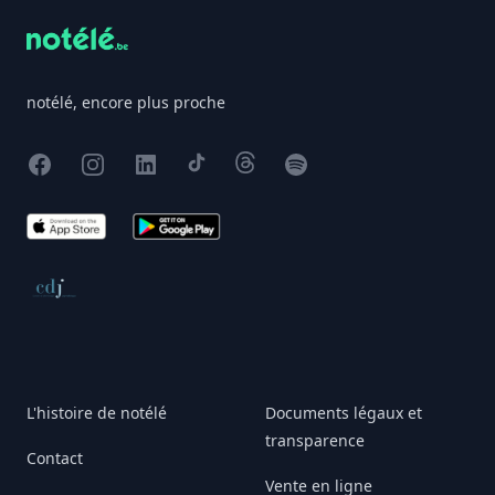
notélé, encore plus proche
Facebook
Instagram
X
TikTok
Threads
Spotify
App Store
Google Play
Conseil de déontologie journalistique
L'histoire de notélé
Documents légaux et
transparence
Contact
Vente en ligne