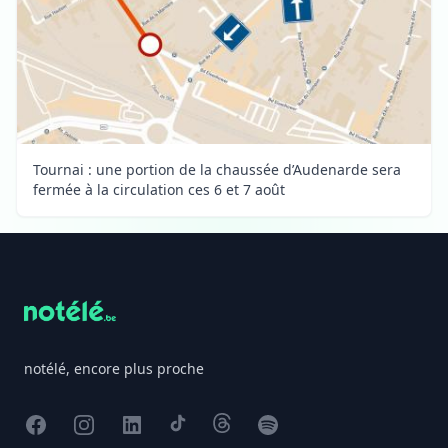
Tournai : une portion de la chaussée d’Audenarde sera
fermée à la circulation ces 6 et 7 août
Footer
notélé, encore plus proche
Facebook
Instagram
X
TikTok
Threads
Spotify