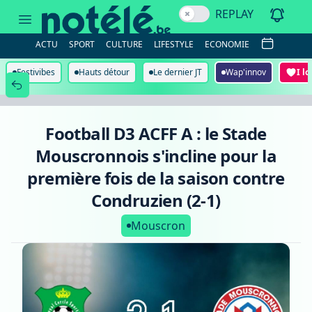
Football
REPLAY
D3
ACFF
A
ACTU
SPORT
CULTURE
LIFESTYLE
ECONOMIE
:
le
Stade
Festivibes
Hauts détour
Le dernier JT
Wap'innov
I l
Mouscronnois
s'incline
pour
la
première
Football D3 ACFF A : le Stade
fois
de
Mouscronnois s'incline pour la
la
saison
première fois de la saison contre
contre
Condruzien
Condruzien (2-1)
(2-
1)
Mouscron