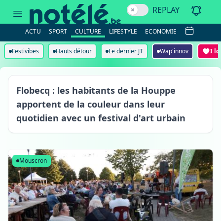
Tous
REPLAY
les
événements
culturels
ACTU
SPORT
CULTURE
LIFESTYLE
ECONOMIE
de
Wallonie
picarde,
Festivibes
Hauts détour
Le dernier JT
Wap'innov
I l
c'est
sur
notélé.be.
Flobecq
Flobecq : les habitants de la Houppe
apportent de la couleur dans leur
quotidien avec un festival d'art urbain
Mouscron