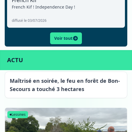
French Kif
French Kif ! Independence Day !
diffusé le 03/07/2026
Voir tout
ACTU
SPORT
CULTURE
LIFESTYLE
ECONOMIE
ACTU
Bon-Secours
Maîtrisé en soirée, le feu en forêt de Bon-
Secours a touché 3 hectares
Lessines