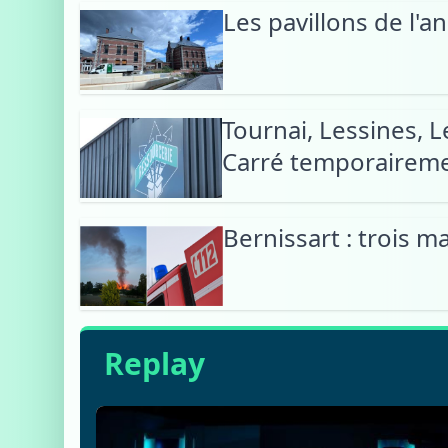
Les pavillons de l'a
Tournai, Lessines, 
Carré temporairemen
Bernissart : trois 
Replay