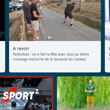
A revoir
Festivibes : on a fait la fête avec vous au 6ème
crossage nocturne de la Ducasse du Cazeau