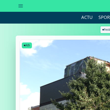
ACTU
SPOR
Fest
Ath