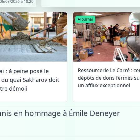
 06/08/2026 à 18:20
Tournai
Ressourcerie Le Carré : ce
i : à peine posé le
dépôts de dons fermés sui
 du quai Sakharov doit
un afflux exceptionnel
être démoli
ennis en hommage à Émile Deneyer