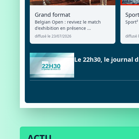
Grand format
Spor
Belgian Open : revivez le match
Sport²
d'exhibition en présence ...
diffusé le 23/07/2026
diffusé
Le 22h30, le journal
ACTU