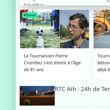
le
fait débat
Tournai
Le Tournaisien Pierre
Tourna
Crombez s'est éteint à l'âge
béton
de 81 ans
déjà 
RTC Ath : 24h de T