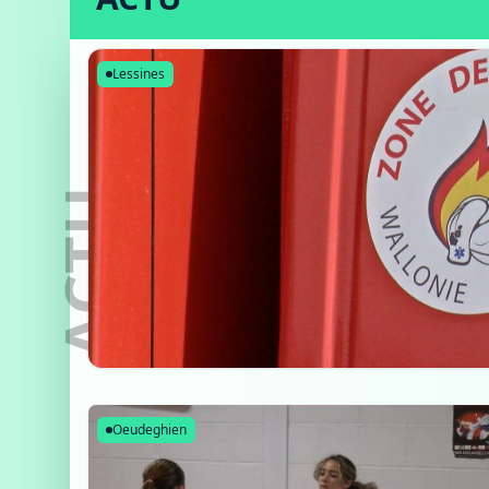
Lessines
ACTU
Oeudeghien