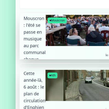
Mouscron
Mouscron
: l'été se
passe en
musique
au parc
communal
le
chaque
mercredi
Cette
Ath
année-là,
6 août : le
plan de
circulation
d'Enghien