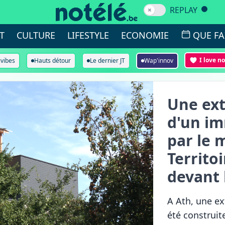
REPLAY
T
CULTURE
LIFESTYLE
ECONOMIE
QUE FA
I love n
ivibes
Hauts détour
Le dernier JT
Wap'innov
Une ex
d'un im
par le 
Territoi
devant 
A Ath, une e
été construit