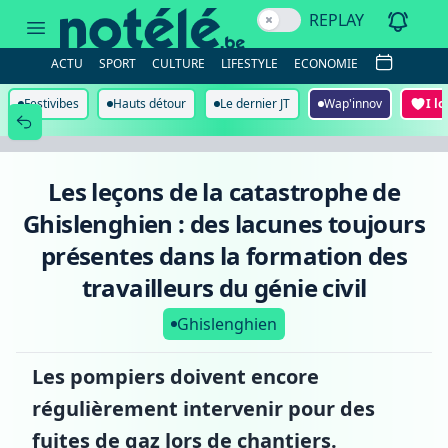
Les
REPLAY
leçons
de
la
ACTU
SPORT
CULTURE
LIFESTYLE
ECONOMIE
catastrophe
de
Ghislenghien
Festivibes
Hauts détour
Le dernier JT
Wap'innov
I l
:
des
lacunes
toujours
présentes
Les leçons de la catastrophe de
dans
la
Ghislenghien : des lacunes toujours
formation
des
présentes dans la formation des
travailleurs
du
travailleurs du génie civil
génie
civil
Ghislenghien
Les pompiers doivent encore
régulièrement intervenir pour des
fuites de gaz lors de chantiers.