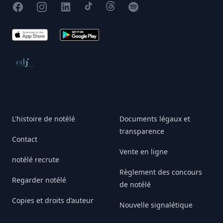
Facebook
Instagram
X
TikTok
Threads
Spotify
App Store
Google Play
Conseil de déontologie journalistique
L'histoire de notélé
Documents légaux et
transparence
Contact
Vente en ligne
notélé recrute
Règlement des concours
Regarder notélé
de notélé
Copies et droits d’auteur
Nouvelle signalétique