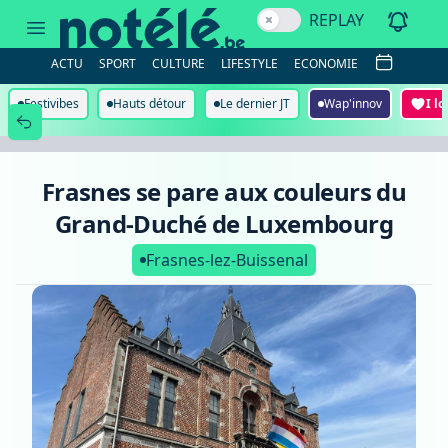
Frasnes
REPLAY
se
pare
aux
ACTU
SPORT
CULTURE
LIFESTYLE
ECONOMIE
couleurs
du
Grand-
Festivibes
Hauts détour
Le dernier JT
Wap'innov
I l
Duché
de
Luxembourg
Frasnes se pare aux couleurs du
Grand-Duché de Luxembourg
Frasnes-lez-Buissenal