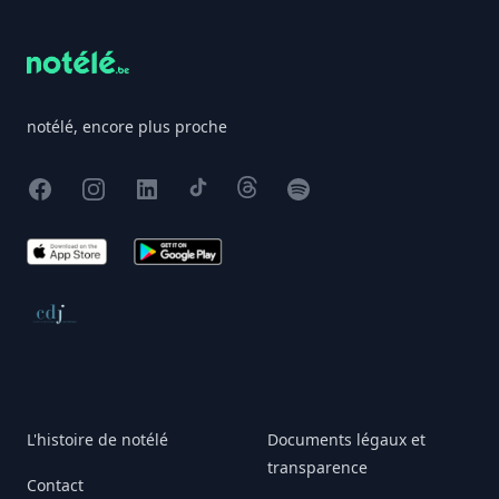
notélé, encore plus proche
Facebook
Instagram
X
TikTok
Threads
Spotify
App Store
Google Play
Conseil de déontologie journalistique
L'histoire de notélé
Documents légaux et
transparence
Contact