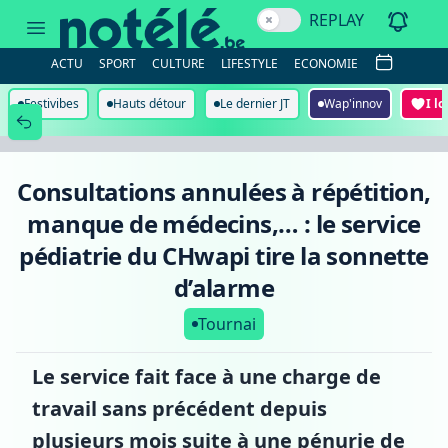
Consultations
REPLAY
annulées
à
répétition,
ACTU
SPORT
CULTURE
LIFESTYLE
ECONOMIE
manque
de
médecins,
Festivibes
Hauts détour
Le dernier JT
Wap'innov
I l
…
:
le
service
pédiatrie
Consultations annulées à répétition,
du
CHwapi
manque de médecins,… : le service
tire
la
pédiatrie du CHwapi tire la sonnette
sonnette
d’alarme
d’alarme
Tournai
Le service fait face à une charge de
travail sans précédent depuis
plusieurs mois suite à une pénurie de