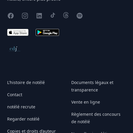
Facebook
Instagram
X
TikTok
Threads
Spotify
App Store
Google Play
Conseil de déontologie journalistique
L'histoire de notélé
Documents légaux et
transparence
Contact
Vente en ligne
notélé recrute
Règlement des concours
Regarder notélé
de notélé
Copies et droits d’auteur