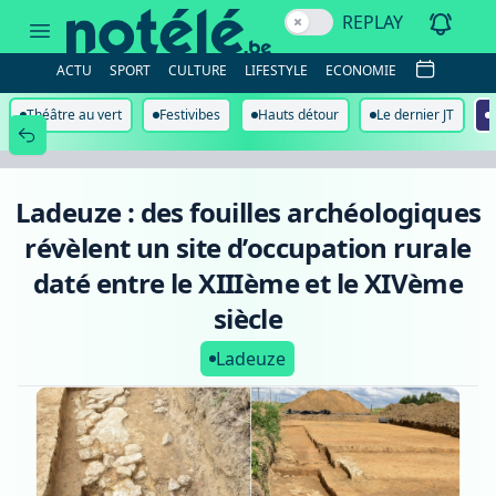
Ladeuze
REPLAY
:
des
fouilles
ACTU
SPORT
CULTURE
LIFESTYLE
ECONOMIE
archéologiques
révèlent
un
Théâtre au vert
Festivibes
Hauts détour
Le dernier JT
site
d’occupation
rurale
daté
entre
Ladeuze : des fouilles archéologiques
le
XIIIème
révèlent un site d’occupation rurale
et
le
daté entre le XIIIème et le XIVème
XIVème
siècle
siècle
Ladeuze