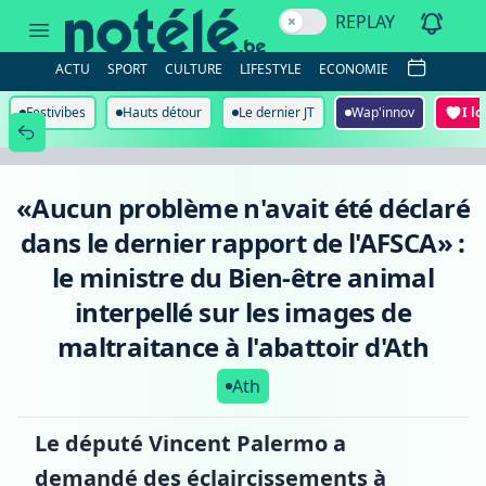
«Aucun
REPLAY
problème
n'avait
été
ACTU
SPORT
CULTURE
LIFESTYLE
ECONOMIE
déclaré
dans
le
Festivibes
Hauts détour
Le dernier JT
Wap'innov
I l
dernier
rapport
de
l'AFSCA»
:
«Aucun problème n'avait été déclaré
le
ministre
dans le dernier rapport de l'AFSCA» :
du
Bien-
le ministre du Bien-être animal
être
animal
interpellé sur les images de
interpellé
sur
maltraitance à l'abattoir d'Ath
les
images
Ath
de
maltraitance
à
Le député Vincent Palermo a
l'abattoir
d'Ath
demandé des éclaircissements à