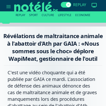
Révélations
REPLAY
de
maltraitance
animale
REPLAY
SPORT
CULTURE
LIFESTYLE
ECONOMIE
à
l'abattoir
d'Ath
par
GAIA
Révélations de maltraitance animale
:
«Nous
à l'abattoir d'Ath par GAIA : «Nous
sommes
sous
sommes sous le choc» déplore
le
choc»
WapiMeat, gestionnaire de l'outil
déplore
WapiMeat,
gestionnaire
de
C'est une vidéo choquante qui a été
l'outil
publiée par GAIA ce mardi. L'association
de défense des animaux dénonce des
cas de maltraitance animale et de graves
manquements lors des procédures
d'abattage au sein de l'abattoir d'Ath.