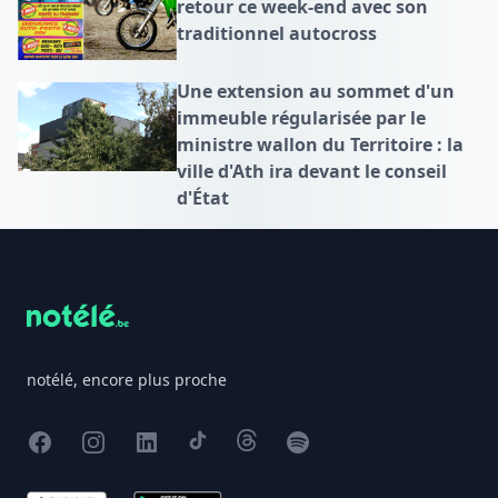
retour ce week-end avec son
traditionnel autocross
Une extension au sommet d'un
immeuble régularisée par le
ministre wallon du Territoire : la
ville d'Ath ira devant le conseil
d'État
Footer
notélé, encore plus proche
Facebook
Instagram
X
TikTok
Threads
Spotify