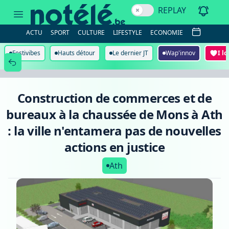
Construction
REPLAY
de
commerces
et
ACTU
SPORT
CULTURE
LIFESTYLE
ECONOMIE
de
bureaux
à
Festivibes
Hauts détour
Le dernier JT
Wap'innov
I l
la
chaussée
de
Mons
à
Construction de commerces et de
Ath
:
bureaux à la chaussée de Mons à Ath
la
ville
: la ville n'entamera pas de nouvelles
n'entamera
pas
actions en justice
de
nouvelles
Ath
actions
en
justice