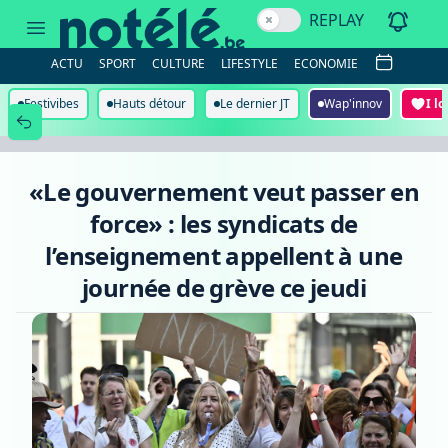
«Le
REPLAY
gouvernement
veut
passer
ACTU
SPORT
CULTURE
LIFESTYLE
ECONOMIE
en
force»
:
Festivibes
Hauts détour
Le dernier JT
Wap'innov
I l
les
syndicats
de
l’enseignement
appellent
«Le gouvernement veut passer en
à
une
force» : les syndicats de
journée
de
l’enseignement appellent à une
grève
ce
journée de grève ce jeudi
jeudi