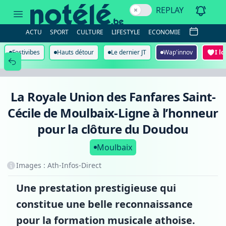
La
REPLAY
Royale
Union
des
ACTU
SPORT
CULTURE
LIFESTYLE
ECONOMIE
Fanfares
Saint-
Cécile
Festivibes
Hauts détour
Le dernier JT
Wap'innov
I l
de
Moulbaix-
Ligne
à
l’honneur
La Royale Union des Fanfares Saint-
pour
la
Cécile de Moulbaix-Ligne à l’honneur
clôture
du
pour la clôture du Doudou
Doudou
Moulbaix
Images : Ath-Infos-Direct
Une prestation prestigieuse qui
constitue une belle reconnaissance
pour la formation musicale athoise.