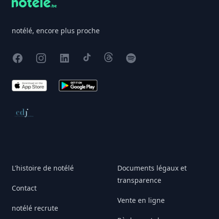
notélé, encore plus proche
Facebook
Instagram
X
TikTok
Threads
Spotify
App Store
Google Play
Conseil de déontologie journalistique
L'histoire de notélé
Documents légaux et
transparence
Contact
Vente en ligne
notélé recrute