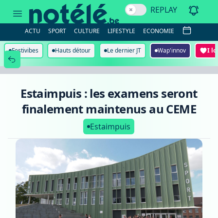
Estaimpuis
REPLAY
:
les
examens
ACTU
SPORT
CULTURE
LIFESTYLE
ECONOMIE
seront
finalement
maintenus
Festivibes
Hauts détour
Le dernier JT
Wap'innov
I l
au
CEME
Estaimpuis : les examens seront
finalement maintenus au CEME
Estaimpuis