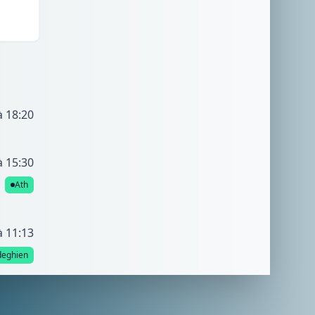
à 18:20
à 15:30
Ath
à 11:13
eghien