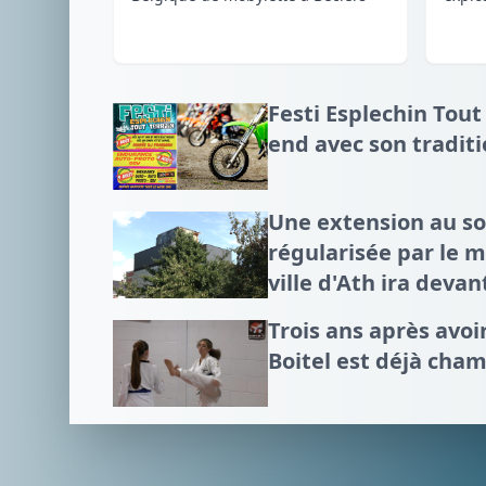
Festi Esplechin Tout
end avec son tradit
Une extension au 
régularisée par le mi
ville d'Ath ira devan
Trois ans après avo
Boitel est déjà cha