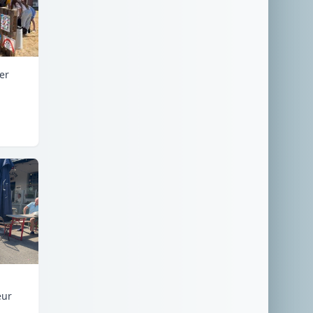
er
eur