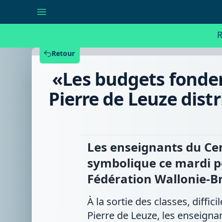
«Les
budgets
fondent»
:
R
des
enseignants
du
Retour
Centre
éducatif
«Les budgets fonden
Saint-
Pierre
de
Pierre de Leuze distr
Leuze
distribuent
des
glaces
pour
sensibiliser
Les enseignants du Cen
à
la
symbolique ce mardi po
réforme
de
Fédération Wallonie-Br
Valérie
Glatigny
À la sortie des classes, diffic
Pierre de Leuze, les enseigna