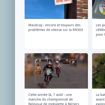
Maubray : encore et toujours des
Les J
problèmes de vitesse sur la RN503
célèb
pour l
Cette année-là, 7 août : une
La ba
manche du championnat de
avant
Belgique de mobylette à Béclers
explos