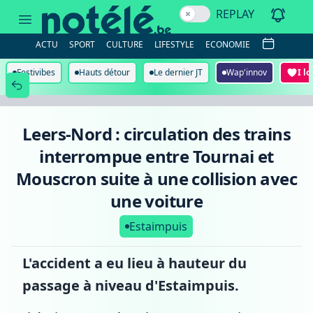
Leers-
REPLAY
Nord
:
circulation
ACTU
SPORT
CULTURE
LIFESTYLE
ECONOMIE
des
trains
interrompue
Festivibes
Hauts détour
Le dernier JT
Wap'innov
I l
entre
Tournai
et
Mouscron
suite
Leers-Nord : circulation des trains
à
une
interrompue entre Tournai et
collision
avec
Mouscron suite à une collision avec
une
voiture
une voiture
Estaimpuis
L'accident a eu lieu à hauteur du
passage à niveau d'Estaimpuis.