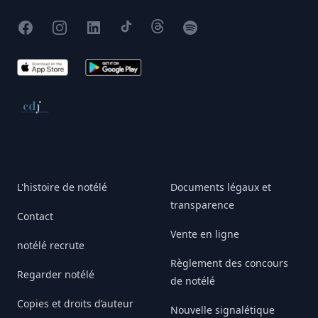
Facebook
Instagram
X
TikTok
Threads
Spotify
App Store
Google Play
Conseil de déontologie journalistique
L'histoire de notélé
Documents légaux et
transparence
Contact
Vente en ligne
notélé recrute
Règlement des concours
Regarder notélé
de notélé
Copies et droits d’auteur
Nouvelle signalétique