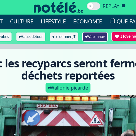
REPLAY
T
CULTURE
LIFESTYLE
ECONOMIE
QUE FA
I love n
ivibes
Hauts détour
Le dernier JT
Wap'innov
 les recyparcs seront fermé
déchets reportées
Wallonie picarde