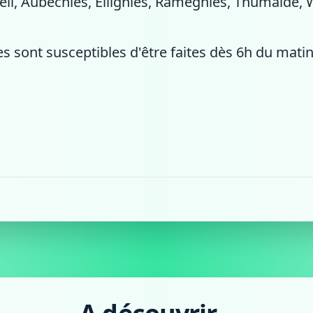
loeil, Aubechies, Ellignies, Ramegnies, Thumaide,
es sont susceptibles d'être faites dès 6h du matin