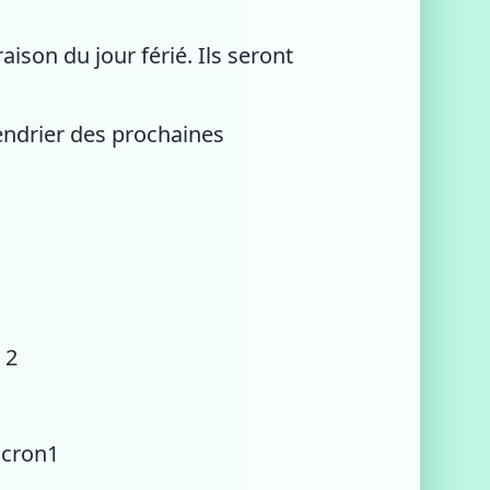
ison du jour férié. Ils seront
endrier des prochaines
 2
scron1