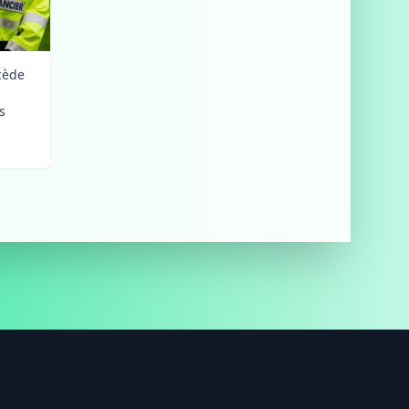
cède
n
s