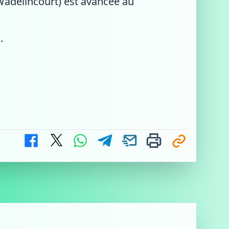
 Wadelincourt) est avancée au
.