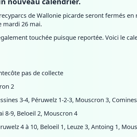
n nouveau calendrier.
recyparcs de Wallonie picarde seront fermés en ra
e mardi 26 mai.
également touchée puisque reportée. Voici le cal
ntecôte pas de collecte
cron 2
essines 3-4, Péruwelz 1-2-3, Mouscron 3, Comines
ai 8-9, Beloeil 2, Mouscron 4
éruwelz 4 à 10, Beloeil 1, Leuze 3, Antoing 1, Mou