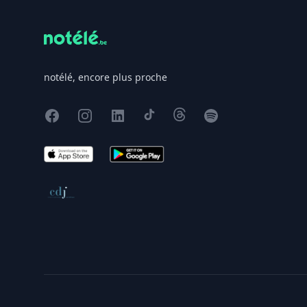
notélé, encore plus proche
Facebook
Instagram
X
TikTok
Threads
Spotify
App Store
Google Play
Conseil de déontologie journalistique