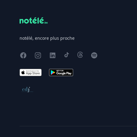
notélé, encore plus proche
Facebook
Instagram
X
TikTok
Threads
Spotify
App Store
Google Play
Conseil de déontologie journalistique