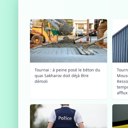
Tournai : à peine posé le béton du
Tourn
quai Sakharov doit déjà être
Mousc
démoli
Resso
tempo
afflu