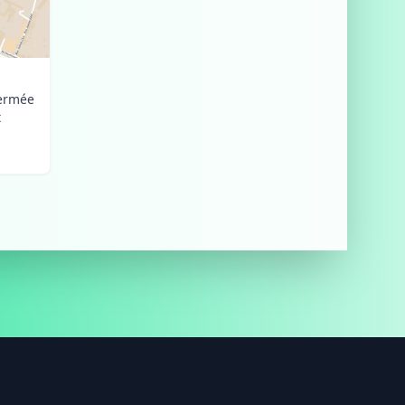
fermée
t