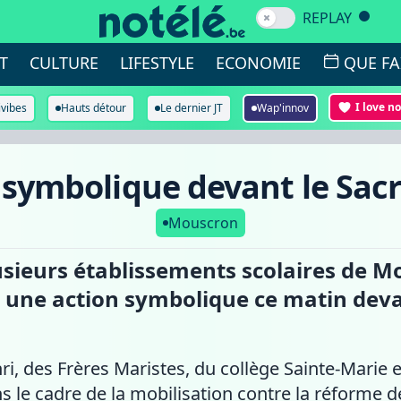
REPLAY
T
CULTURE
LIFESTYLE
ECONOMIE
QUE FA
I love n
ivibes
Hauts détour
Le dernier JT
Wap'innov
 symbolique devant le Sa
Mouscron
sieurs établissements scolaires de M
une action symbolique ce matin devan
i, des Frères Maristes, du collège Sainte-Marie 
s le cadre de la mobilisation contre la réforme 