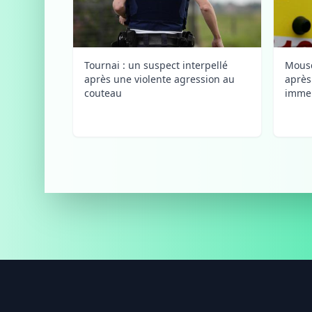
Tournai : un suspect interpellé
Mousc
après une violente agression au
après
couteau
immeu
Footer