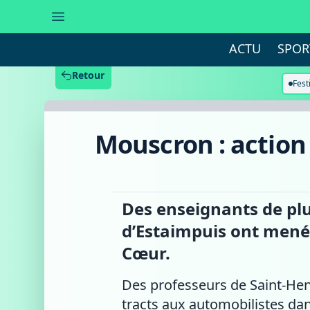
Mouscron
:
action
symbolique
ACTU
SPOR
devant
le
Sacré-
Retour
Cœur
Fest
et
au
CHM
Mouscron : action
Des enseignants de plu
d’Estaimpuis ont mené 
Cœur.
Des professeurs de Saint-Henr
tracts aux automobilistes dan