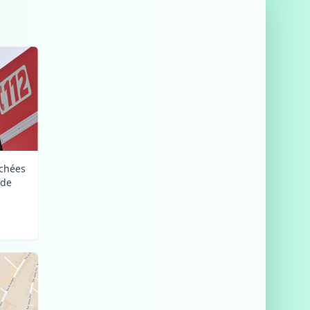
uchées
nde