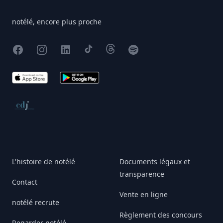
notélé, encore plus proche
Facebook
Instagram
X
TikTok
Threads
Spotify
App Store
Google Play
Conseil de déontologie journalistique
L'histoire de notélé
Documents légaux et
transparence
Contact
Vente en ligne
notélé recrute
Règlement des concours
Regarder notélé