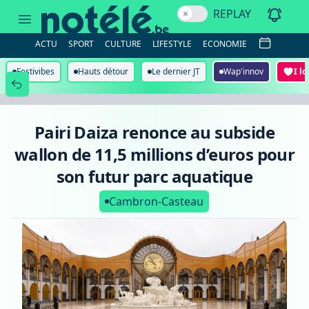
Pairi
REPLAY
Daiza
renonce
au
ACTU
SPORT
CULTURE
LIFESTYLE
ECONOMIE
subside
wallon
de
Festivibes
Hauts détour
Le dernier JT
Wap'innov
I l
11,5
millions
d’euros
pour
son
Pairi Daiza renonce au subside
futur
parc
wallon de 11,5 millions d’euros pour
aquatique
son futur parc aquatique
Cambron-Casteau