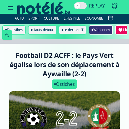
Football
REPLAY
D2
ACFF
:
ACTU
SPORT
CULTURE
LIFESTYLE
ECONOMIE
le
Pays
Vert
Festivibes
Hauts détour
Le dernier JT
Wap'innov
I l
égalise
lors
de
son
déplacement
Football D2 ACFF : le Pays Vert
à
Aywaille
égalise lors de son déplacement à
(2-
2)
Aywaille (2-2)
Ostiches