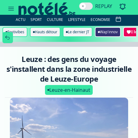
Leuze
REPLAY
:
des
gens
ACTU
SPORT
CULTURE
LIFESTYLE
ECONOMIE
du
voyage
s'installent
Festivibes
Hauts détour
Le dernier JT
Wap'innov
I l
dans
la
zone
industrielle
de
Leuze : des gens du voyage
Leuze-
Europe
s'installent dans la zone industrielle
de Leuze-Europe
Leuze-en-Hainaut