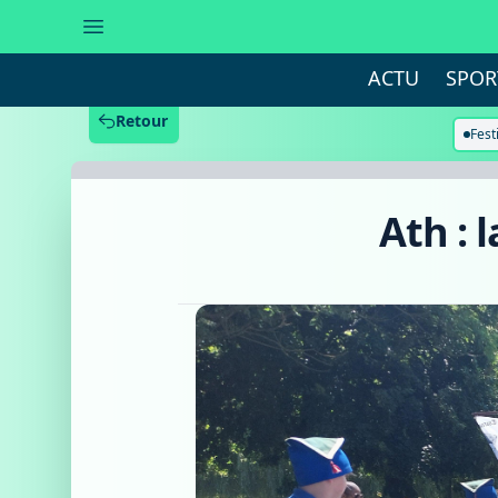
Ath
:
la
ducasse
ACTU
SPOR
du
canon
bat
Retour
son
Fest
plein
Ath : 