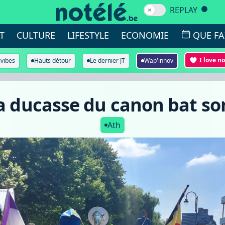
REPLAY
T
CULTURE
LIFESTYLE
ECONOMIE
QUE FA
I love n
ivibes
Hauts détour
Le dernier JT
Wap'innov
la ducasse du canon bat so
Ath