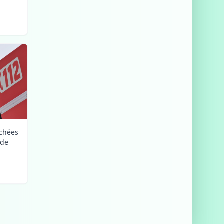
uchées
nde