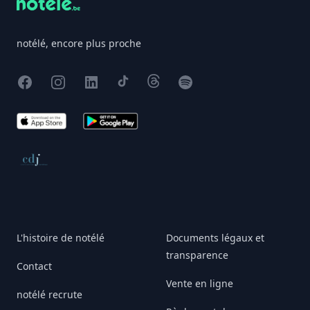
notélé, encore plus proche
Facebook
Instagram
X
TikTok
Threads
Spotify
App Store
Google Play
Conseil de déontologie journalistique
L'histoire de notélé
Documents légaux et
transparence
Contact
Vente en ligne
notélé recrute