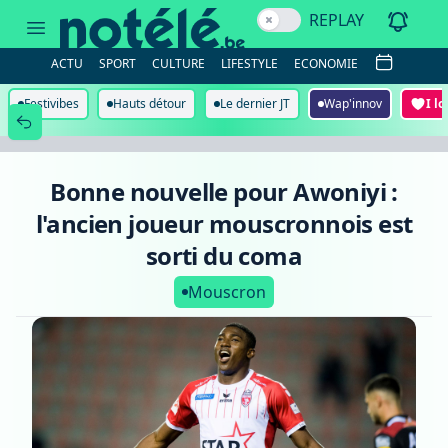
Bonne
REPLAY
nouvelle
pour
Awoniyi
ACTU
SPORT
CULTURE
LIFESTYLE
ECONOMIE
:
l'ancien
joueur
Festivibes
Hauts détour
Le dernier JT
Wap'innov
I l
mouscronnois
est
sorti
du
coma
Bonne nouvelle pour Awoniyi :
l'ancien joueur mouscronnois est
sorti du coma
Mouscron