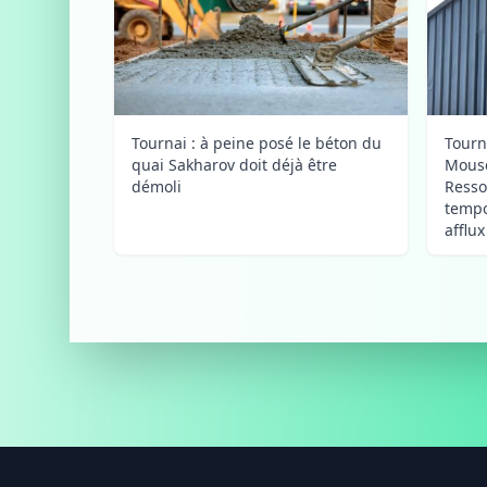
Tournai : à peine posé le béton du
Tourn
quai Sakharov doit déjà être
Mousc
démoli
Resso
tempo
afflu
Footer