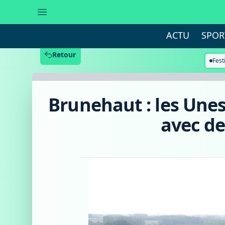
Brunehaut
:
les
Unes
ACTU
SPOR
du
bulletin
communal
Retour
seront
Fest
désormais
faites
avec
des
Brunehaut : les Une
photos
réalisées
par
avec de
les
citoyens