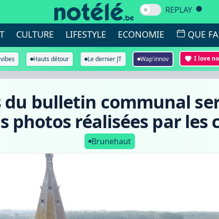
REPLAY
T
CULTURE
LIFESTYLE
ECONOMIE
QUE FA
I love n
ivibes
Hauts détour
Le dernier JT
Wap'innov
s du bulletin communal ser
s photos réalisées par les 
Brunehaut