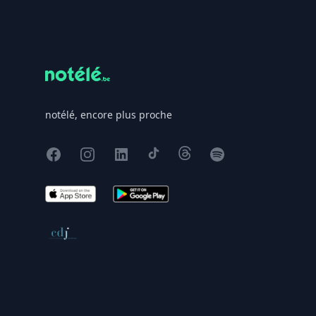
notélé, encore plus proche
Facebook
Instagram
X
TikTok
Threads
Spotify
App Store
Google Play
Conseil de déontologie journalistique