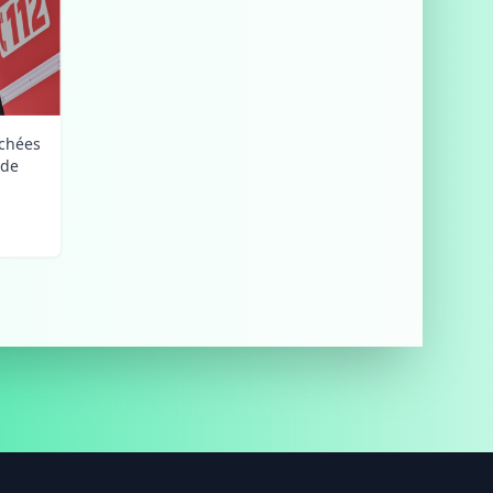
uchées
nde