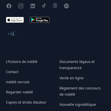
Facebook
Instagram
X
TikTok
Threads
Spotify
App Store
Google Play
Conseil de déontologie journalistique
L'histoire de notélé
Documents légaux et
transparence
Contact
Vente en ligne
notélé recrute
Règlement des concours
Regarder notélé
de notélé
Copies et droits d’auteur
Nouvelle signalétique