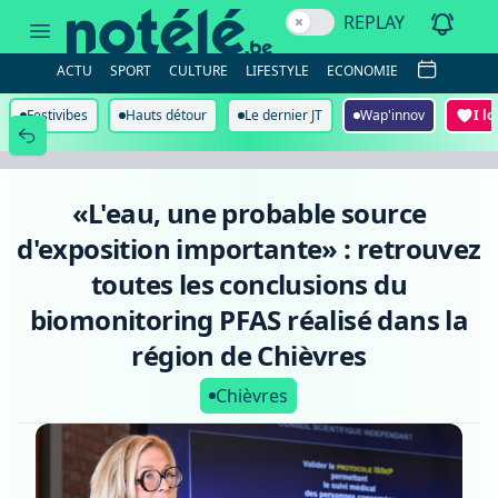
«L'eau,
REPLAY
une
probable
source
ACTU
SPORT
CULTURE
LIFESTYLE
ECONOMIE
d'exposition
importante»
:
Festivibes
Hauts détour
Le dernier JT
Wap'innov
I l
retrouvez
toutes
les
conclusions
du
«L'eau, une probable source
biomonitoring
PFAS
d'exposition importante» : retrouvez
réalisé
dans
toutes les conclusions du
la
région
biomonitoring PFAS réalisé dans la
de
Chièvres
région de Chièvres
Chièvres