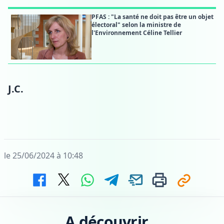
PFAS : "La santé ne doit pas être un objet
électoral" selon la ministre de
l'Environnement Céline Tellier
J.C.
le 25/06/2024 à 10:48
A découvrir...