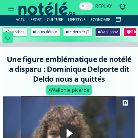
Une
REPLAY
figure
emblématique
de
ACTU
SPORT
CULTURE
LIFESTYLE
ECONOMIE
notélé
a
disparu
Festivibes
Hauts détour
Le dernier JT
Wap'innov
I l
:
Dominique
Delporte
dit
Deldo
Une figure emblématique de notélé
nous
a
a disparu : Dominique Delporte dit
quittés
Deldo nous a quittés
Wallonie picarde