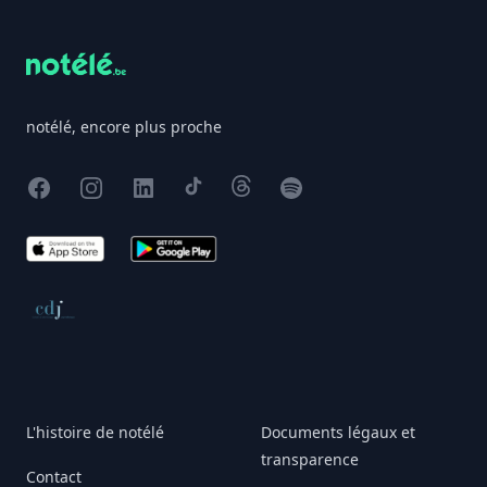
notélé, encore plus proche
Facebook
Instagram
X
TikTok
Threads
Spotify
App Store
Google Play
Conseil de déontologie journalistique
L'histoire de notélé
Documents légaux et
transparence
Contact