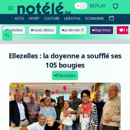
Ellezelles
REPLAY
:
la
doyenne
ACTU
SPORT
CULTURE
LIFESTYLE
ECONOMIE
a
soufflé
ses
Festivibes
Hauts détour
Le dernier JT
Wap'innov
I l
105
bougies
Ellezelles : la doyenne a soufflé ses
105 bougies
Ellezelles