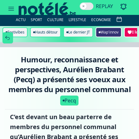
Humour,
REPLAY
reconnaissance
et
perspectives,
ACTU
SPORT
CULTURE
LIFESTYLE
ECONOMIE
Aurélien
Brabant
(Pecq)
Festivibes
Hauts détour
Le dernier JT
Wap'innov
I l
a
présenté
ses
voeux
aux
Humour, reconnaissance et
membres
du
perspectives, Aurélien Brabant
personnel
communal
(Pecq) a présenté ses voeux aux
membres du personnel communal
Pecq
C’est devant un beau parterre de
membres du personnel communal
qu’Aurélien Brabant a présenté ses