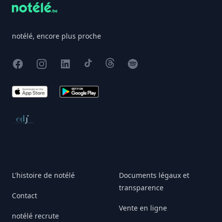
notélé, encore plus proche
Facebook
Instagram
X
TikTok
Threads
Spotify
App Store
Google Play
Conseil de déontologie journalistique
L'histoire de notélé
Documents légaux et
transparence
Contact
Vente en ligne
notélé recrute