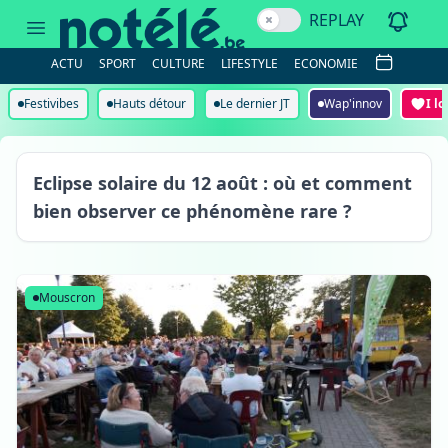
REPLAY
ACTU
SPORT
CULTURE
LIFESTYLE
ECONOMIE
Festivibes
Hauts détour
Le dernier JT
Wap'innov
I l
Eclipse solaire du 12 août : où et comment
bien observer ce phénomène rare ?
Mouscron