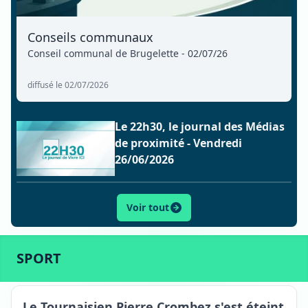
Conseils communaux
Conseil communal de Brugelette - 02/07/26
diffusé le 02/07/2026
Le 22h30, le journal des Médias
de proximité - Vendredi
26/06/2026
Voir tout
ACTU
SPORT
CULTURE
LIFESTYLE
ECONOMIE
SPORT
Tournai
Le Tournaisien Pierre Crombez s'est éteint