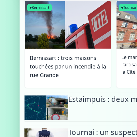
de Marie-
Bernissart
Tournai
Josée
Aerts à
Ath
Le mar
Bernissart : trois maisons
l'artis
touchées par un incendie à la
la Cit
rue Grande
Estaimpuis : deux m
Tournai : un suspec