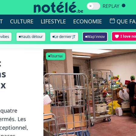
REPLAY
T
CULTURE
LIFESTYLE
ECONOMIE
QUE FA
I love n
ivibes
Hauts détour
Le dernier JT
Wap'innov
Tournai
:
ns
ux
 quatre
ermés. Les
xceptionnel,