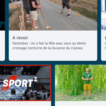
A revoir
Festivibes : on a fait la fête avec vous au 6ème
crossage nocturne de la Ducasse du Cazeau