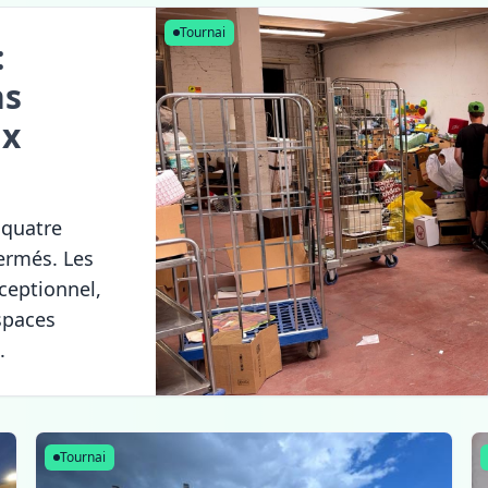
Tournai
:
ns
ux
 quatre
ermés. Les
xceptionnel,
espaces
.
Tournai