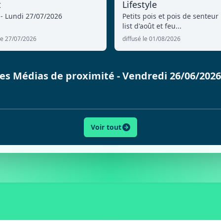
t
Lifestyle
 - Lundi 27/07/2026
Petits pois et pois de senteur 
list d'août et feu...
 le 27/07/2026
diffusé le 01/08/2026
 des Médias de proximité - Vendredi 26/06/202
Voir tout
ACTU
SPORT
CULTURE
LIFESTYLE
ECONOMI