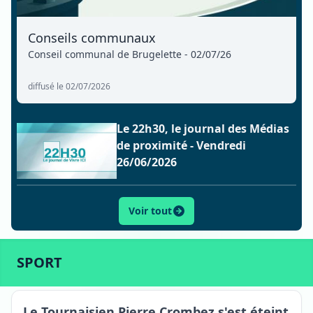
Conseils communaux
Conseil communal de Brugelette - 02/07/26
diffusé le 02/07/2026
Le 22h30, le journal des Médias
de proximité - Vendredi
26/06/2026
Voir tout
ACTU
SPORT
CULTURE
LIFESTYLE
ECONOMIE
SPORT
Tournai
Le Tournaisien Pierre Crombez s'est éteint