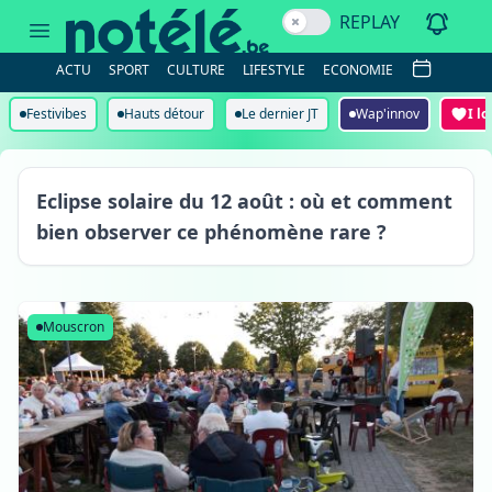
REPLAY
ACTU
SPORT
CULTURE
LIFESTYLE
ECONOMIE
Festivibes
Hauts détour
Le dernier JT
Wap'innov
I l
Eclipse solaire du 12 août : où et comment
bien observer ce phénomène rare ?
Mouscron