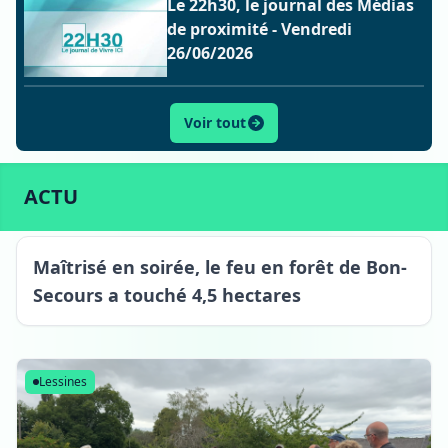
Le 22h30, le journal des Médias
de proximité - Vendredi
26/06/2026
Voir tout
ACTU
SPORT
CULTURE
LIFESTYLE
ECONOMIE
ACTU
Bon-Secours
Maîtrisé en soirée, le feu en forêt de Bon-
Secours a touché 4,5 hectares
Lessines