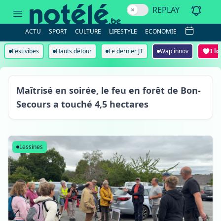
REPLAY
ACTU
SPORT
CULTURE
LIFESTYLE
ECONOMIE
Festivibes
Hauts détour
Le dernier JT
Wap'innov
I l
Bon-Secours
Maîtrisé en soirée, le feu en forêt de Bon-
Secours a touché 4,5 hectares
Lessines