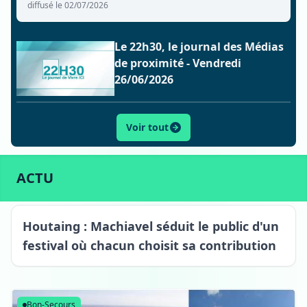
diffusé le 02/07/2026
Le 22h30, le journal des Médias
de proximité - Vendredi
26/06/2026
Voir tout
ACTU
SPORT
CULTURE
LIFESTYLE
ECONOMIE
ACTU
Houtaing : Machiavel séduit le public d'un
festival où chacun choisit sa contribution
Houtaing
Bon-Secours