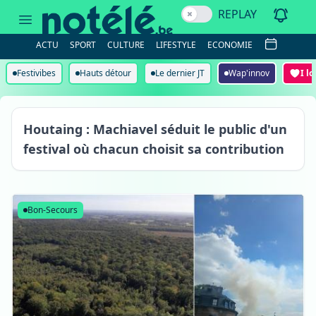
REPLAY
ACTU
SPORT
CULTURE
LIFESTYLE
ECONOMIE
Festivibes
Hauts détour
Le dernier JT
Wap'innov
I l
Houtaing : Machiavel séduit le public d'un
festival où chacun choisit sa contribution
Houtaing
Bon-Secours