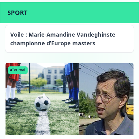
ACTU
SPORT
CULTURE
LIFESTYLE
ECONOMIE
SPORT
Voile : Marie-Amandine Vandeghinste
championne d’Europe masters
Kain
Tournai