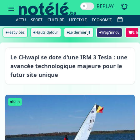
REPLAY
ACTU
SPORT
CULTURE
LIFESTYLE
ECONOMIE
Festivibes
Hauts détour
Le dernier JT
Wap'innov
I l
Le CHwapi se dote d'une IRM 3 Tesla : une
avancée technologique majeure pour le
futur site unique
Tournai
Kain