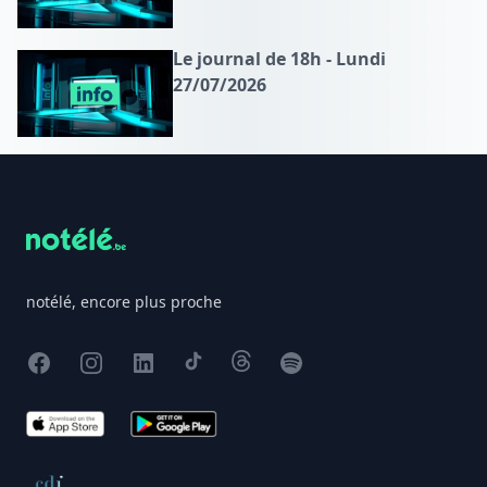
Le journal de 18h - Lundi
27/07/2026
Footer
notélé, encore plus proche
Facebook
Instagram
X
TikTok
Threads
Spotify
App Store
Google Play
Conseil de déontologie journalistique