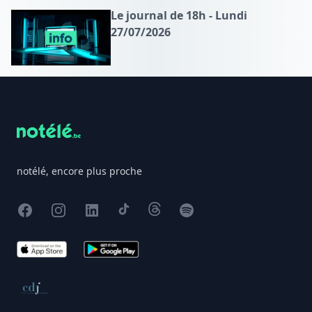
Le journal de 18h - Lundi
27/07/2026
Footer
notélé, encore plus proche
Facebook
Instagram
X
TikTok
Threads
Spotify
App Store
Google Play
Conseil de déontologie journalistique