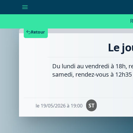
Le
journal
de
18h
R
-
Mardi
19/05/2026
Retour
Le j
Du lundi au vendredi à 18h, r
samedi, rendez-vous à 12h35
ST
le 19/05/2026 à 19:00