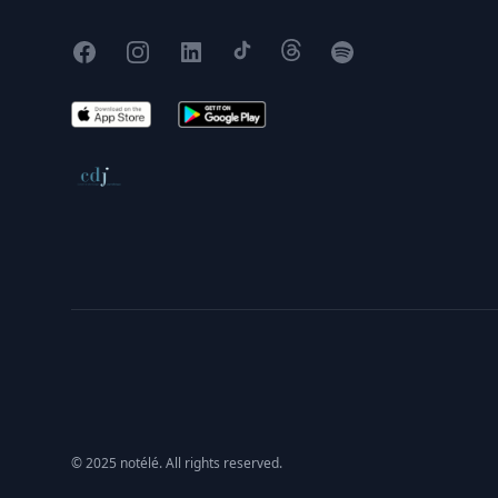
Facebook
Instagram
X
TikTok
Threads
Spotify
App Store
Google Play
Conseil de déontologie journalistique
© 2025 notélé. All rights reserved.