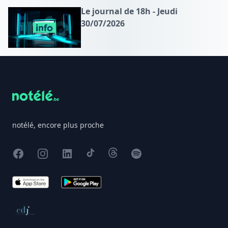
Le journal de 18h - Jeudi
30/07/2026
Footer
notélé, encore plus proche
Facebook
Instagram
X
TikTok
Threads
Spotify
App Store
Google Play
Conseil de déontologie journalistique