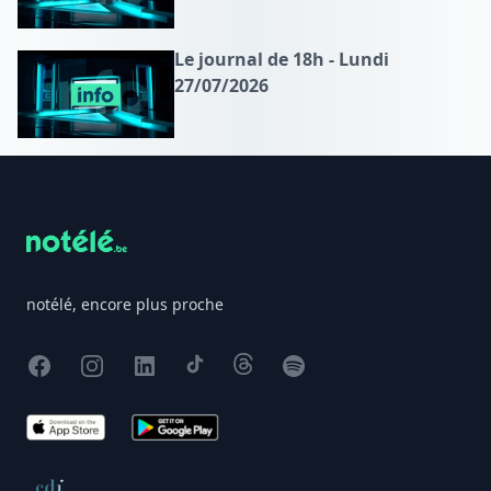
Le journal de 18h - Lundi
27/07/2026
Footer
notélé, encore plus proche
Facebook
Instagram
X
TikTok
Threads
Spotify
App Store
Google Play
Conseil de déontologie journalistique