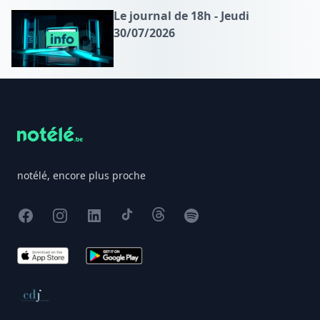
Le journal de 18h - Jeudi
30/07/2026
Footer
notélé, encore plus proche
Facebook
Instagram
X
TikTok
Threads
Spotify
App Store
Google Play
Conseil de déontologie journalistique