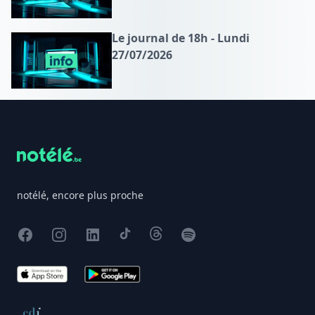
Le journal de 18h - Lundi
27/07/2026
Footer
notélé, encore plus proche
Facebook
Instagram
X
TikTok
Threads
Spotify
App Store
Google Play
Conseil de déontologie journalistique