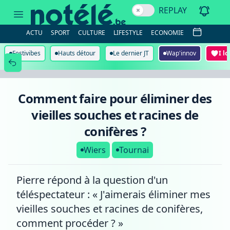
Comment
REPLAY
faire
pour
éliminer
ACTU
SPORT
CULTURE
LIFESTYLE
ECONOMIE
des
vieilles
souches
Festivibes
Hauts détour
Le dernier JT
Wap'innov
I l
et
racines
de
conifères
?
Comment faire pour éliminer des
vieilles souches et racines de
conifères ?
Wiers
Tournai
Pierre répond à la question d'un
téléspectateur : « J'aimerais éliminer mes
vieilles souches et racines de conifères,
comment procéder ? »