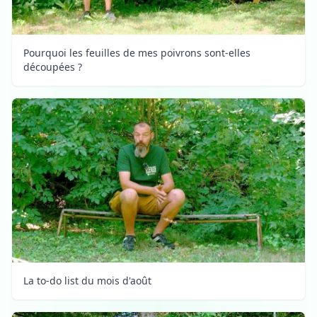
Pourquoi les feuilles de mes poivrons sont-elles
découpées ?
La to-do list du mois d'août