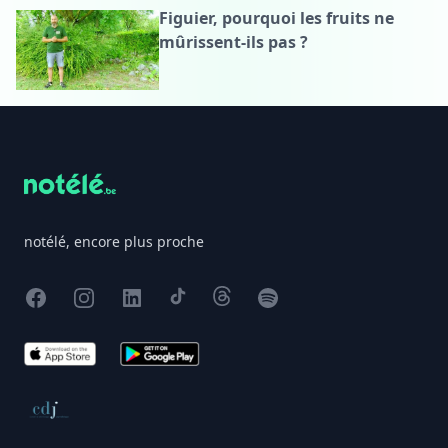
Figuier, pourquoi les fruits ne
mûrissent-ils pas ?
Footer
notélé, encore plus proche
Facebook
Instagram
X
TikTok
Threads
Spotify
App Store
Google Play
Conseil de déontologie journalistique