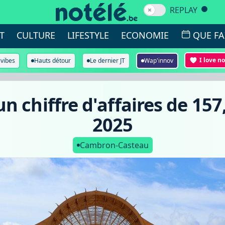
REPLAY
T
CULTURE
LIFESTYLE
ECONOMIE
QUE FA
I love n
ivibes
Hauts détour
Le dernier JT
Wap'innov
 un chiffre d'affaires de 157
2025
Cambron-Casteau