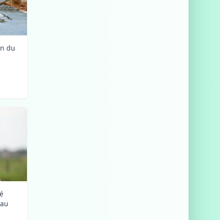
on du
lé
 au