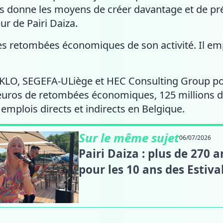
s donne les moyens de créer davantage et de pré
r de Pairi Daiza.
es retombées économiques de son activité. Il emp
LO, SEGEFA-ULiège et HEC Consulting Group port
euros de retombées économiques, 125 millions d'
emplois directs et indirects en Belgique.
Sur le même sujet
06/07/2026
Pairi Daiza : plus de 270 a
pour les 10 ans des Estiva