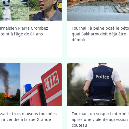
urnaisien Pierre Crombez
Tournai : à peine posé le bét
éteint à l'âge de 81 ans
quai Sakharov doit déjà être
démoli
ssart : trois maisons touchées
Tournai : un suspect interpel
n incendie à la rue Grande
après une violente agression
couteau