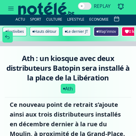
Ath
REPLAY
:
un
kiosque
ACTU
SPORT
CULTURE
LIFESTYLE
ECONOMIE
avec
deux
distributeurs
Festivibes
Hauts détour
Le dernier JT
Wap'innov
I l
Batopin
sera
installé
à
la
Ath : un kiosque avec deux
place
de
distributeurs Batopin sera installé à
la
Libération
la place de la Libération
Ath
Ce nouveau point de retrait s’ajoute
ainsi aux trois distributeurs installés
en décembre dernier à la rue du
Moulin, à proximité de la Grand-Place.