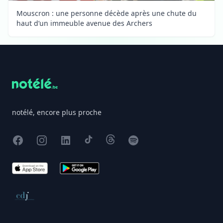
Mouscron : une personne décède après une chute du
haut d’un immeuble avenue des Archers
Footer
notélé, encore plus proche
Facebook
Instagram
X
TikTok
Threads
Spotify
App Store
Google Play
Conseil de déontologie journalistique