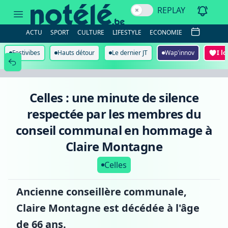
Celles
REPLAY
:
une
minute
ACTU
SPORT
CULTURE
LIFESTYLE
ECONOMIE
de
silence
respectée
Festivibes
Hauts détour
Le dernier JT
Wap'innov
I l
par
les
membres
du
conseil
Celles : une minute de silence
communal
en
respectée par les membres du
hommage
à
conseil communal en hommage à
Claire
Montagne
Claire Montagne
Celles
Ancienne conseillère communale,
Claire Montagne est décédée à l'âge
de 66 ans.