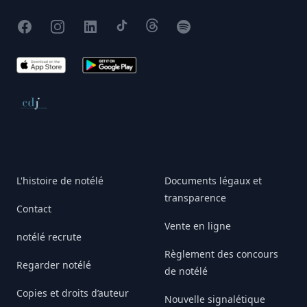
Facebook
Instagram
X
TikTok
Threads
Spotify
App Store
Google Play
Conseil de déontologie journalistique
L'histoire de notélé
Documents légaux et
transparence
Contact
Vente en ligne
notélé recrute
Règlement des concours
Regarder notélé
de notélé
Copies et droits d’auteur
Nouvelle signalétique