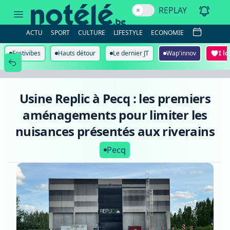
Usine
REPLAY
Replic
à
Pecq
ACTU
SPORT
CULTURE
LIFESTYLE
ECONOMIE
:
les
premiers
Festivibes
Hauts détour
Le dernier JT
Wap'innov
I l
aménagements
pour
limiter
les
nuisances
Usine Replic à Pecq : les premiers
présentés
aux
aménagements pour limiter les
riverains
nuisances présentés aux riverains
Pecq