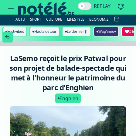
LaSemo
REPLAY
reçoit
le
prix
ACTU
SPORT
CULTURE
LIFESTYLE
ECONOMIE
Patwal
pour
son
Festivibes
Hauts détour
Le dernier JT
Wap'innov
I l
projet
de
balade-
spectacle
qui
LaSemo reçoit le prix Patwal pour
met
à
son projet de balade-spectacle qui
l'honneur
le
met à l'honneur le patrimoine du
patrimoine
du
parc d'Enghien
parc
d'Enghien
Enghien