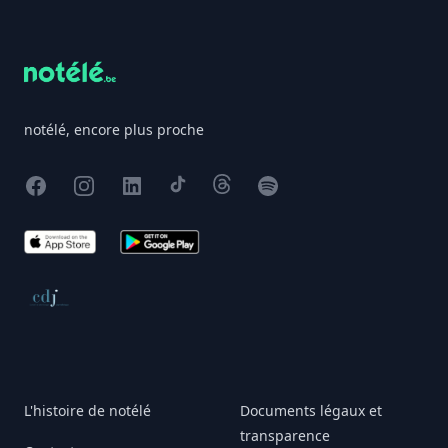
Footer
notélé, encore plus proche
Facebook
Instagram
X
TikTok
Threads
Spotify
App Store
Google Play
Conseil de déontologie journalistique
L'histoire de notélé
Documents légaux et
transparence