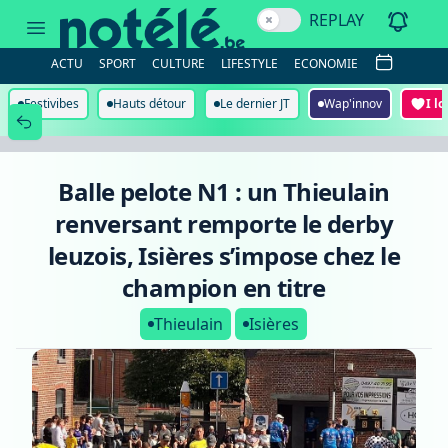
Balle
REPLAY
pelote
N1
:
ACTU
SPORT
CULTURE
LIFESTYLE
ECONOMIE
un
Thieulain
renversant
Festivibes
Hauts détour
Le dernier JT
Wap'innov
I l
remporte
le
derby
leuzois,
Isières
Balle pelote N1 : un Thieulain
s’impose
chez
renversant remporte le derby
le
champion
leuzois, Isières s’impose chez le
en
titre
champion en titre
Thieulain
Isières