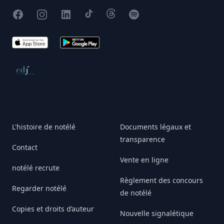
Facebook
Instagram
X
TikTok
Threads
Spotify
App Store
Google Play
Conseil de déontologie journalistique
L'histoire de notélé
Documents légaux et
transparence
Contact
Vente en ligne
notélé recrute
Règlement des concours
Regarder notélé
de notélé
Copies et droits d’auteur
Nouvelle signalétique