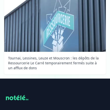
Tournai, Lessines, Leuze et Mouscron : les dépôts de la
Ressourcerie Le Carré temporairement fermés suite à
un afflux de dons
Footer