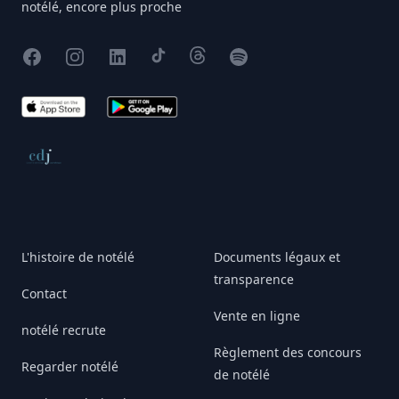
notélé, encore plus proche
Facebook
Instagram
X
TikTok
Threads
Spotify
App Store
Google Play
Conseil de déontologie journalistique
L'histoire de notélé
Documents légaux et
transparence
Contact
Vente en ligne
notélé recrute
Règlement des concours
Regarder notélé
de notélé