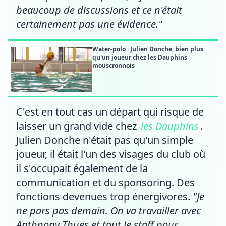
beaucoup de discussions et ce n'était
certainement pas une évidence."
Water-polo : Julien Donche, bien plus
qu'un joueur chez les Dauphins
mouscronnois
C'est en tout cas un départ qui risque de
laisser un grand vide chez
les Dauphins
.
Julien Donche n'était pas qu'un simple
joueur, il était l'un des visages du club où
il s'occupait également de la
communication et du sponsoring. Des
fonctions devenues trop énergivores.
"Je
ne pars pas demain. On va travailler avec
Anthnony Thues et tout le staff pour