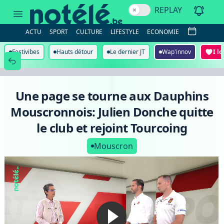
Une
REPLAY
page
se
tourne
ACTU
SPORT
CULTURE
LIFESTYLE
ECONOMIE
aux
Dauphins
Mouscronnois:
Festivibes
Hauts détour
Le dernier JT
Wap'innov
I l
Julien
Donche
quitte
le
club
Une page se tourne aux Dauphins
et
rejoint
Mouscronnois: Julien Donche quitte
Tourcoing
le club et rejoint Tourcoing
Mouscron