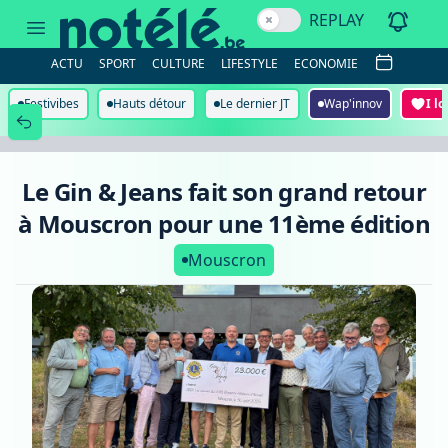
Le
REPLAY
Gin
&
Jeans
ACTU
SPORT
CULTURE
LIFESTYLE
ECONOMIE
fait
son
grand
Festivibes
Hauts détour
Le dernier JT
Wap'innov
I l
retour
à
Mouscron
pour
une
Le Gin & Jeans fait son grand retour
11ème
édition
à Mouscron pour une 11ème édition
Mouscron