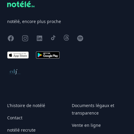
notélé, encore plus proche
Facebook
Instagram
X
TikTok
Threads
Spotify
App Store
Google Play
Conseil de déontologie journalistique
L'histoire de notélé
Documents légaux et
transparence
Contact
Vente en ligne
notélé recrute